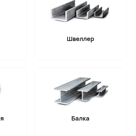
л
Швеллер
ая
Балка