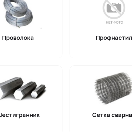
Проволока
Профнасти
естигранник
Сетка сварн