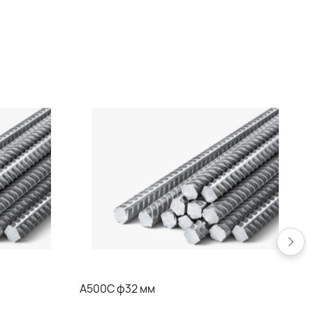
А500С ф32 мм