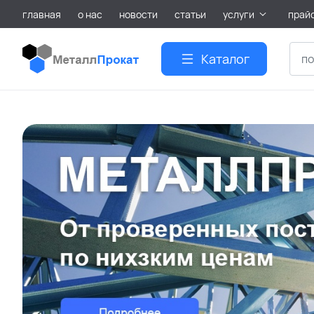
главная
о нас
новости
статьи
услуги
прай
Каталог