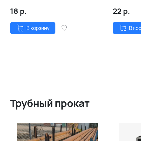
18
р.
22
р.
В корзину
В ко
Трубный прокат