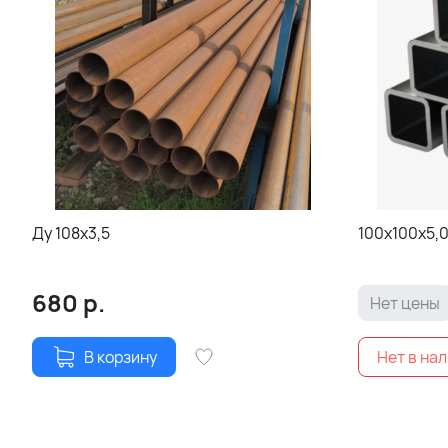
Ду 108х3,5
100х100х5,
680
р.
Нет цены
В корзину
Нет в на