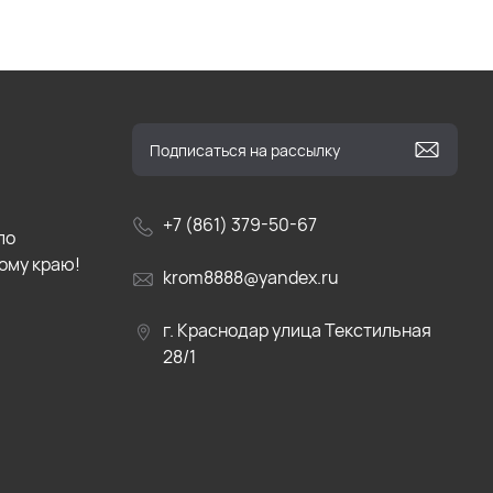
+7 (861) 379-50-67
по
ому краю!
krom8888@yandex.ru
г. Краснодар улица Текстильная
28/1